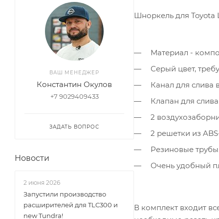
Шноркель для Toyota 
Материал - компо
Серый цвет, требу
ВАШ МЕНЕДЖЕР
Константин Окулов
Канал для слива в
+7 9029409433
Клапан для слива
2 воздухозаборни
ЗАДАТЬ ВОПРОС
2 решетки из ABS
Резиновые трубы, 
Новости
Очень удобный пл
2 июня 2026
Запустили производство
раcширителей для TLC300 и
В комплект входит вс
new Tundra!