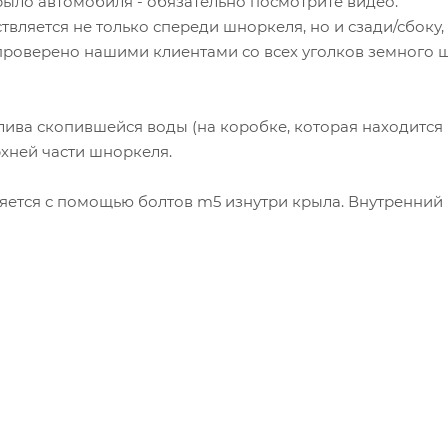
ыло автомобиля - обязательно посмотрите видео.
твляется не только спереди шноркеля, но и сзади/сбоку,
о проверено нашими клиентами со всех уголков земного ш
лива скопившейся воды (на коробке, которая находится в
рхней части шноркеля.
яется с помощью болтов m5 изнутри крыла. Внутренний 