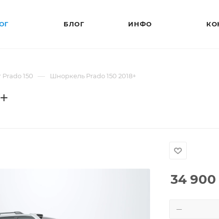
ОГ
БЛОГ
ИНФО
КО
—
r Prado 150
Шноркель Prado 150 2018+
+
34 900