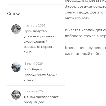
необходимо резать кр
Забор воздуха осущес
снегу и воде. Все эт
Статьи
автомобилях.
4 августа 2026
Имеется клапан для с
Производство,
лобового стекла в ве
упаковка, доставка:
эксклюзивный
рассказ от первого
Крепление осуществл
лица
силиконовый пайп.
18 июня 2026
MMS Pajero
преодолевает брод -
видео
18 июня 2026
TLC 150 преодолевает
брод - видео