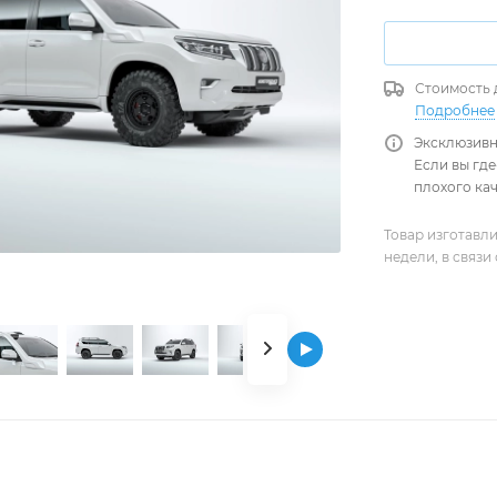
Стоимость 
Подробнее
Эксклюзивн
Если вы где
плохого кач
Товар изготавли
недели, в связи