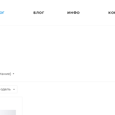
ОГ
БЛОГ
ИНФО
КО
стание)
одель