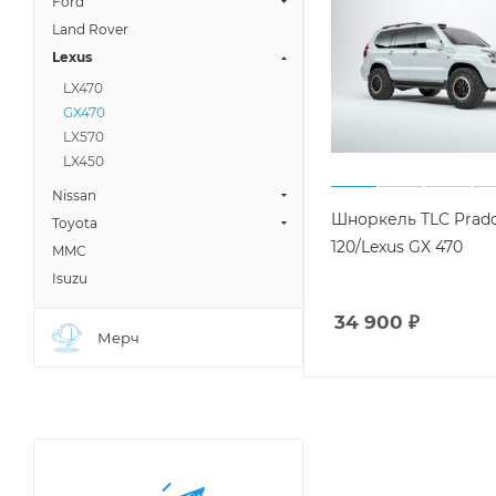
Ford
Land Rover
Lexus
LX470
GX470
LX570
LX450
Nissan
Шноркель TLC Prad
Toyota
120/Lexus GX 470
MMC
Isuzu
34 900
₽
Мерч