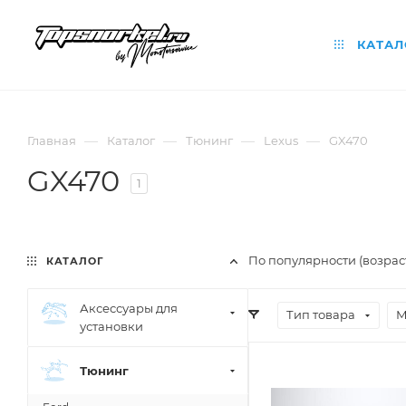
КАТАЛ
—
—
—
—
Главная
Каталог
Тюнинг
Lexus
GX470
GX470
1
По популярности (возра
КАТАЛОГ
Аксессуары для
Тип товара
М
установки
Тюнинг