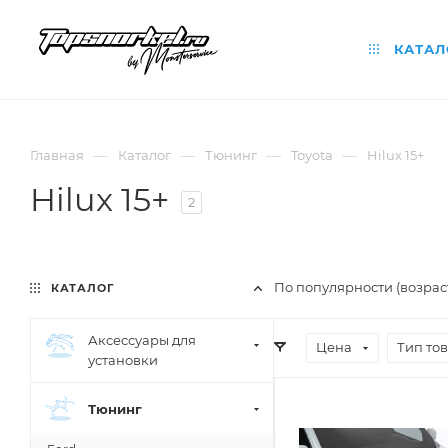
КАТАЛ
—
—
—
—
Главная
Каталог
Тюнинг
Toyota
Hilux 15+
Hilux 15+
2
По популярности (возра
КАТАЛОГ
Аксессуары для
Цена
Тип то
установки
Тюнинг