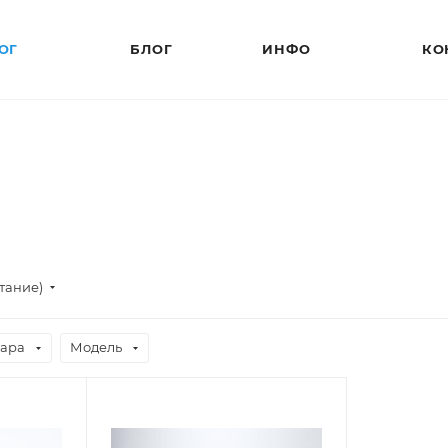
ОГ
БЛОГ
ИНФО
КО
стание)
вара
Модель